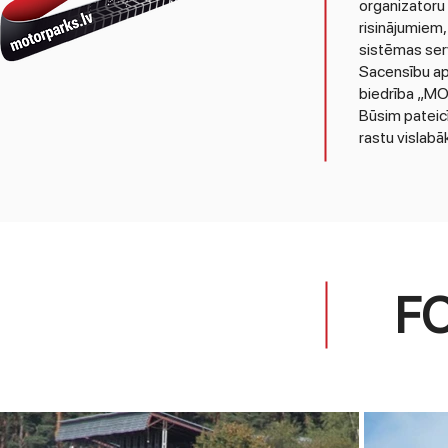
organizatoru 
risinājumiem
sistēmas serv
Sacensību ap
biedrība „MO
Būsim pateicī
rastu vislab
F