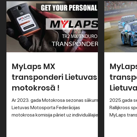
MyLaps MX
MyLap
transponderi Lietuvas
transp
motokrosā !
Lietuv
Ar 2023. gada Motokrosa sezonas sākumu
2025.gada se
Lietuvas Motosporta Federācijas
Rallijkross sp
motokrosa komisija pāriet uz individuālajiem
MyLaps tran
MyLaps MX...