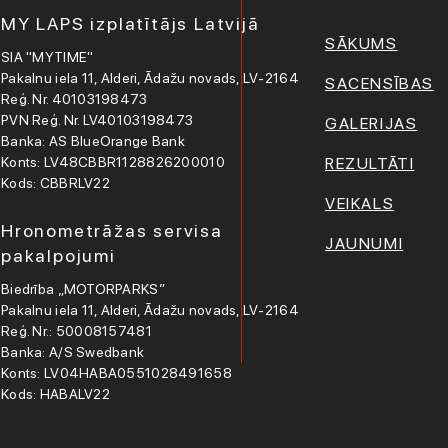
MY LAPS izplatītājs Latvijā
SĀKUMS
SIA "MYTIME"
Pakalnu iela 11, Alderi, Ādažu novads, LV-2164
SACENSĪBAS
Reģ. Nr. 40103198473
PVN Reģ. Nr. LV40103198473
GALERIJAS
Banka: AS BlueOrange Bank
Konts: LV48CBBR1128826200010
REZULTĀTI
Kods: CBBRLV22
VEIKALS
Hronometrāžas servisa
JAUNUMI
pakalpojumi
Biedrība „MOTORPARKS”
Pakalnu iela 11, Alderi, Ādažu novads, LV-2164
Reģ. Nr.: 50008157481
Banka: A/S Swedbank
Konts: LV04HABA0551028491658
Kods: HABALV22