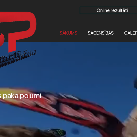
Online rezultāti
SĀKUMS
SACENSĪBAS
GALER
 pakalpojumi