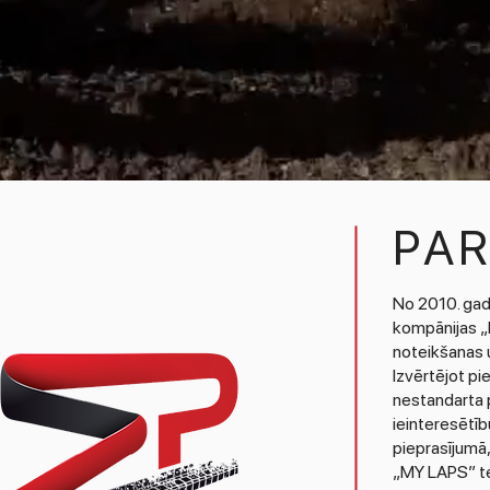
PA
No 2010. gad
kompānijas „M
noteikšanas u
Izvērtējot p
nestandarta 
ieinteresētīb
pieprasījumā
„MY LAPS” te