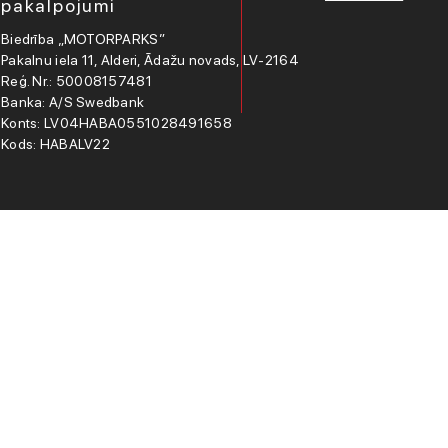
pakalpojumi
Biedrība „MOTORPARKS”
Pakalnu iela 11, Alderi, Ādažu novads, LV-2164
Reģ. Nr.: 50008157481
Banka: A/S Swedbank
Konts: LV04HABA0551028491658
Kods: HABALV22