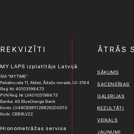
REKVIZĪTI
ĀTRĀS 
MY LAPS izplatītājs Latvijā
SĀKUMS
SIA "MYTIME"
Pakalnu iela 11, Alderi, Ādažu novads, LV-2164
SACENSĪBAS
Reģ. Nr. 40103198473
PVN Reģ. Nr. LV40103198473
GALERIJAS
Banka: AS BlueOrange Bank
Konts: LV48CBBR1128826200010
REZULTĀTI
Kods: CBBRLV22
VEIKALS
Hronometrāžas servisa
JAUNUMI